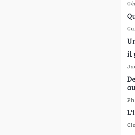
Gé
Qu
Ca
Un
il
Ja
De
au
Ph
L'
Cl