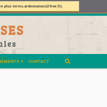
on plus
terres.ardennaises@free.fr
).
SES
ales
NEMENTS
CONTACT