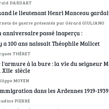
rald DARDART
and le lieutenant Henri Manceau gardait 
rnets de guerre présentés par Gérard GIULIANO
 anniversaire passé inaperçu :
 y a 100 ans naissait Théophile Malicet
cques THÉRET
 l'armure à la bure : la vie du seigneur 
 XIIe siècle
ilippe MOYEN
immigration dans les Ardennes 1919-1939 
audine PIERRE