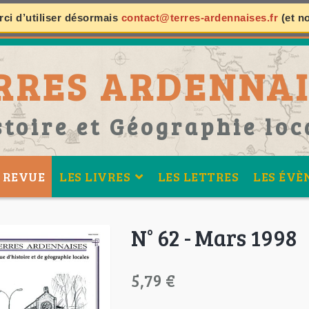
ci d’utiliser désormais
contact@terres-ardennaises.fr
(et n
RRES ARDENNAI
stoire et Géographie loc
 REVUE
LES LIVRES
LES LETTRES
LES ÉVÈ
N° 62 - Mars 1998
5,79 €