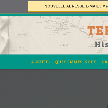
NOUVELLE ADRESSE E-MAIL :
Mer
S
TE
SES
Hi
ACCUEIL
QUI SOMMES-NOUS
LA