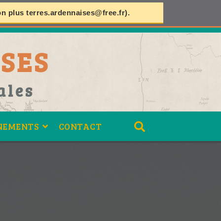
on plus
terres.ardennaises@free.fr
).
SES
ales
NEMENTS
CONTACT