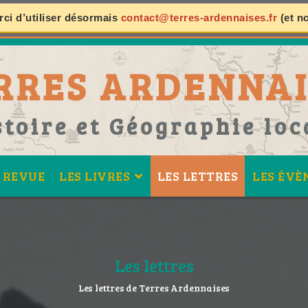
ci d’utiliser désormais
contact@terres-ardennaises.fr
(et n
RRES ARDENNAI
stoire et Géographie loc
 REVUE
LES LIVRES
LES LETTRES
LES ÉVÈ
Les lettres
Les lettres de Terres Ardennaises