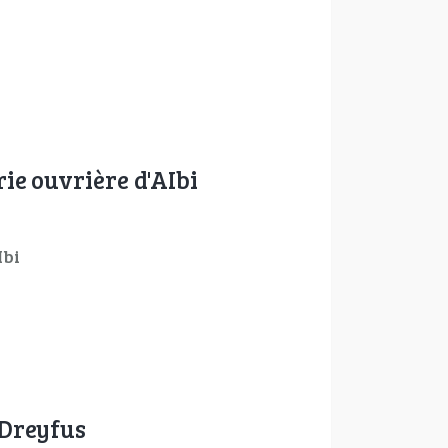
ie ouvrière d'AIbi
AIbi
 Dreyfus