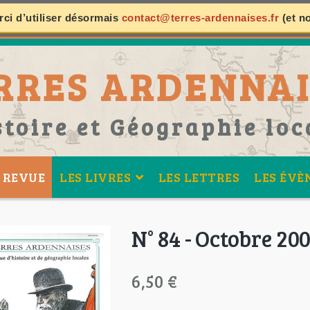
ci d’utiliser désormais
contact@terres-ardennaises.fr
(et n
RRES ARDENNAI
stoire et Géographie loc
 REVUE
LES LIVRES
LES LETTRES
LES ÉVÈ
N° 84 - Octobre 20
6,50 €