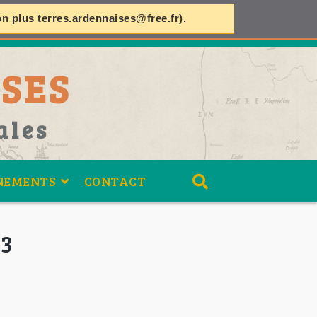
on plus
terres.ardennaises@free.fr
).
SES
ales
NEMENTS
CONTACT
03