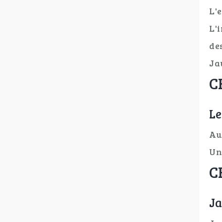
L'
L'
de
Ja
C
Le
Au
Un 
C
Ja