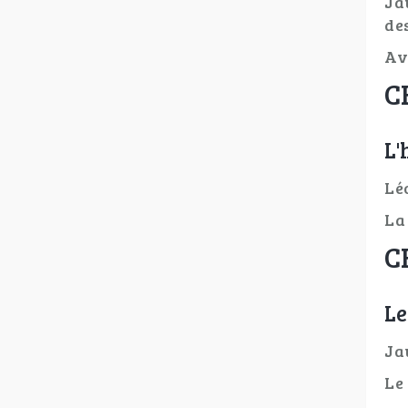
Ja
de
Av
C
L'
Lé
La
C
Le
Ja
Le