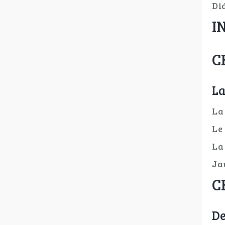
Di
I
C
La
La
Le
La
Ja
C
De