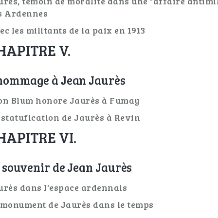
urès, témoin de moralité dans une "affaire antimil
s Ardennes
ec les militants de la paix en 1913
HAPITRE V.
hommage à Jean Jaurès
on Blum honore Jaurès à Fumay
 statufication de Jaurès à Revin
HAPITRE VI.
 souvenir de Jean Jaurès
urès dans l'espace ardennais
 monument de Jaurès dans le temps