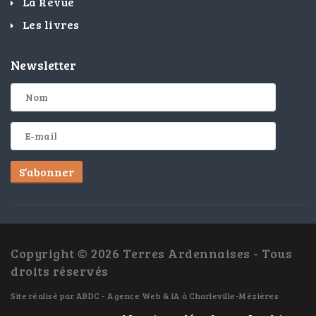
La Revue
Les livres
Newsletter
S’abonner
Copyright © 2026 Terres Ardennaises - Tous
droits réservés
Site réalisé par
ABDC - Agence Web & IA à Charleville-Mézières